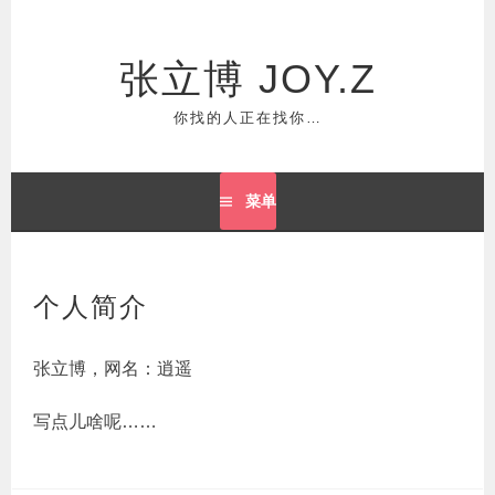
跳
至
正
张立博 JOY.Z
文
你找的人正在找你…
菜单
个人简介
张立博，网名：逍遥
写点儿啥呢……