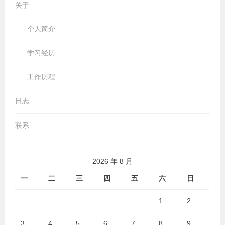
关于
个人简介
学习经历
工作历程
日志
联系
2026 年 8 月
一
二
三
四
五
六
日
1
2
3
4
5
6
7
8
9