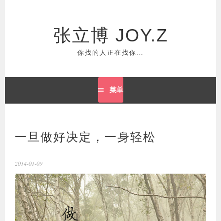
跳
至
正
张立博 JOY.Z
文
你找的人正在找你…
菜单
一旦做好决定，一身轻松
2014-01-09