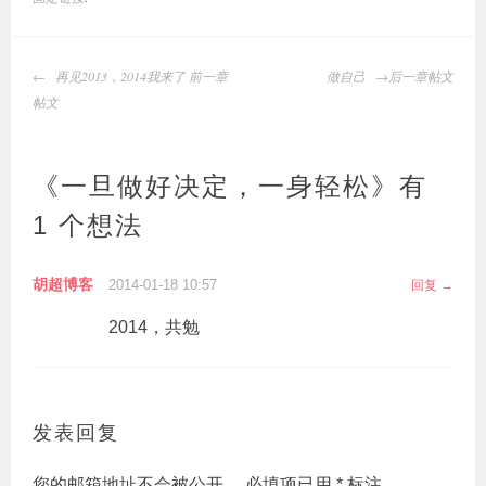
文
再见2013，2014我来了 前一章
做自己
后一章帖文
章
帖文
导
航
《
一旦做好决定，一身轻松
》有
1 个想法
胡超博客
2014-01-18 10:57
回复
2014，共勉
发表回复
您的邮箱地址不会被公开。
必填项已用
*
标注